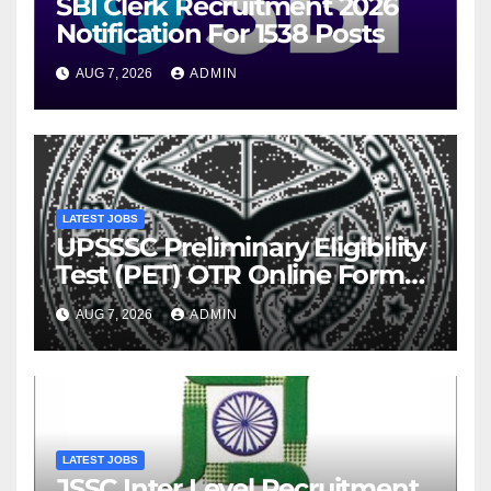
SBI Clerk Recruitment 2026
Notification For 1538 Posts
AUG 7, 2026
ADMIN
LATEST JOBS
UPSSSC Preliminary Eligibility
Test (PET) OTR Online Form
2026
AUG 7, 2026
ADMIN
LATEST JOBS
JSSC Inter Level Recruitment