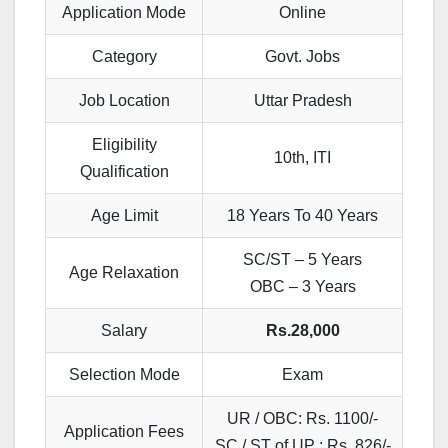
Application Mode
Online
Category
Govt. Jobs
Job Location
Uttar Pradesh
Eligibility
10th, ITI
Qualification
Age Limit
18 Years To 40 Years
SC/ST – 5 Years
Age Relaxation
OBC – 3 Years
Salary
Rs.28,000
Selection Mode
Exam
UR / OBC: Rs. 1100/-
Application Fees
SC / ST of UP : Rs. 826/-